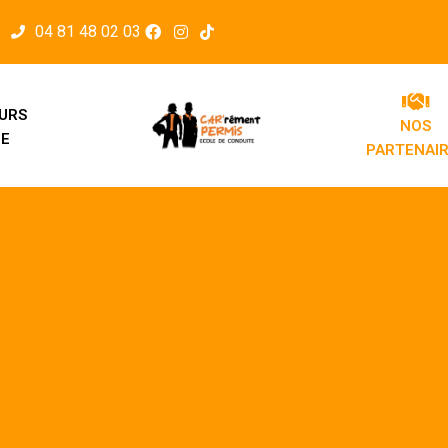
04 81 48 02 03
URS
NOS
NE
PARTENAI